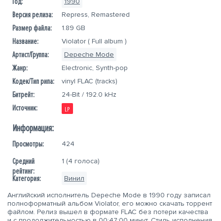
Год:
1990
Версия релиза:
Repress, Remastered
Размер файла:
1.89 GB
Название:
Violator
( Full album )
Артист/Группа:
Depeche Mode
Жанр:
Electronic, Synth-pop
Кодек/Тип рипа:
vinyl FLAC (tracks)
Битрейт:
24-Bit / 192.0 kHz
Источник:
LP
Информация:
Просмотры:
424
Средний
1 (
4
голоса)
рейтинг:
Категория:
Винил
Английский исполнитель
Depeche Mode
в
1990
году записал
полноформатный альбом
Violator, его можно скачать торрент
файлом
. Релиз вышел в формате FLAC без потери качества
и с продолжительностью в 00:47:00 минут. Стиль исполнения