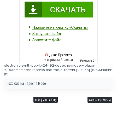
electronic-synth-pop-lp-24-192-depeche-mode-violator-
1990remastered-repress-flac-tracks-.torrent
[20,1 Kb] (cкачиваний:
81)
Похожие на
Depeche Mode
FLAC (IMAGE+.CUE)
WAVPACK (TRACKS)