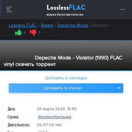
Lossless
FLAC
музыка без потери качества
Lossless FLAC
»
Винил
»
Depeche Mode
«Violator»
4
0
Depeche Mode - Violator (1990) FLAC
vinyl скачать торрент
Добавить в списки
Дата:
25 марта 2023, 16:55
Страна:
Великобритания
Длительность:
00:47:00
min.